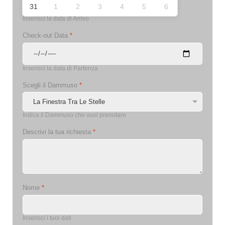
31
1
2
3
4
5
6
Inserisci la data di Arrivo
Check-out Data
*
Inserisci la data di Partenza
Scegli il Dammuso
*
Indica il Dammuso che vuoi prenotare
Descrivi la tua richiesta
*
Nome
*
Inserisci i tuoi dati